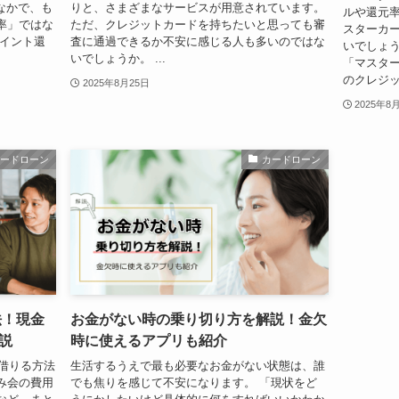
なかで、も
りと、さまざまなサービスが用意されています。
ルや還元
率」ではな
ただ、クレジットカードを持ちたいと思っても審
スターカ
ポイント還
査に通過できるか不安に感じる人も多いのではな
いでしょう
いでしょうか。 ...
「マスター
のクレジッ
2025年8月25日
2025年8
カードローン
カードローン
法！現金
お金がない時の乗り切り方を解説！金欠
説
時に使えるアプリも紹介
を借りる方法
生活するうえで最も必要なお金がない状態は、誰
み会の費用
でも焦りを感じて不安になります。 「現状をど