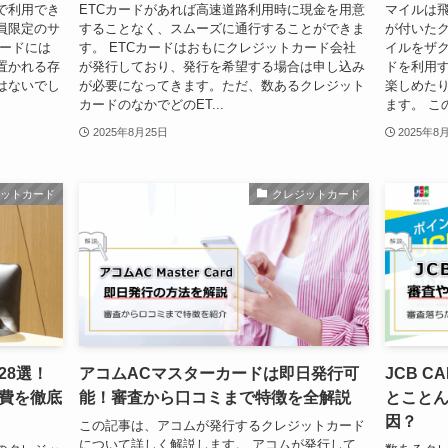
で利用でき
ETCカードがあれば高速道路利用時に現金を用意
マイルは
員限定のサ
することなく、スムーズに通行することができま
が付いたク
カードには
す。 ETCカードはおもにクレジットカード会社
イルをザ
置かれる存
が発行しており、発行を希望する場合は申し込み
ドを利用
はないでし
が必要になってきます。ただ、数あるクレジット
楽しめた
カードのなかでどのET...
ます。 この
2025年8月25日
2025年8
ジットカード
クレジットカード
28選！
アコムACマスターカードは即日発行可
JCB 
費を徹底
能！審査から口コミまで特徴を全解説
とこと
因？
この記事は、アコムが発行するクレジットカード
について詳しく解説します。 アコムが発行して