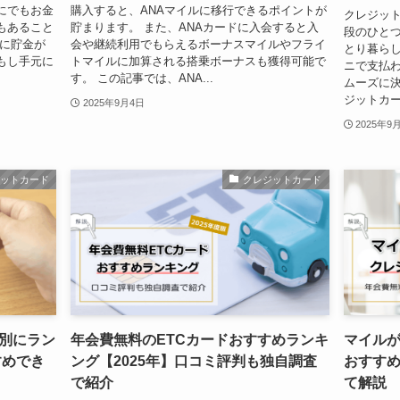
にでもお金
購入すると、ANAマイルに移行できるポイントが
クレジッ
もあること
貯まります。 また、ANAカードに入会すると入
段のひとつ
行に貯金が
会や継続利用でもらえるボーナスマイルやフライ
とり暮ら
もし手元に
トマイルに加算される搭乗ボーナスも獲得可能で
ニで支払
す。 この記事では、ANA...
ムーズに決
ジットカー
2025年9月4日
2025年9
ジットカード
クレジットカード
別にラン
年会費無料のETCカードおすすめランキ
マイル
すめでき
ング【2025年】口コミ評判も独自調査
おすすめ
で紹介
て解説