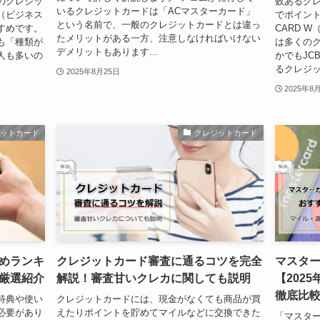
のクレジッ
数あるク
いるクレジットカードは「ACマスターカード」
（ビジネス
でポイント
という名前で、一般のクレジットカードとは違っ
すめです。
CARD 
たメリットがある一方、注意しなければいけない
も「種類が
は多くの
デメリットもあります...
人も多いの
かでもJC
るクレジッ
2025年8月25日
2025年8
ジットカード
クレジットカード
めランキ
クレジットカード審査に通るコツを完全
マスタ
厳選紹介
解説！審査甘いクレカに関しても説明
【202
徹底比
特典や使い
クレジットカードには、現金がなくても商品が買
必要があり
えたりポイントを貯めてマイルなどに交換できた
「マスタ