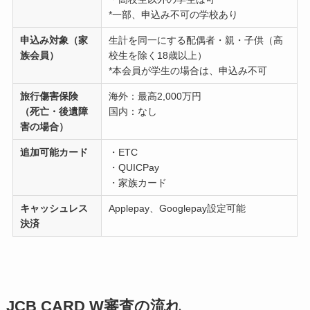
*一部、申込み不可の学校あり
申込み対象（家
生計を同一にする配偶者・親・子供（高
族会員）
校生を除く18歳以上）
*本会員が学生の場合は、申込み不可
旅行傷害保険
海外：最高2,000万円
（死亡・後遺障
国内：なし
害の場合）
追加可能カード
・ETC
・QUICPay
・家族カード
キャッシュレス
Applepay、Googlepay設定可能
決済
JCB CARD W審査の流れ