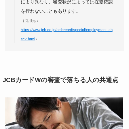
により異なり、審査状況によっては在籍確認
を行わないこともあります。
（引用元：
https://www.jcb.co.jp/ordercard/special/employment_ch
eck.html
）
JCBカードWの審査で落ちる人の共通点