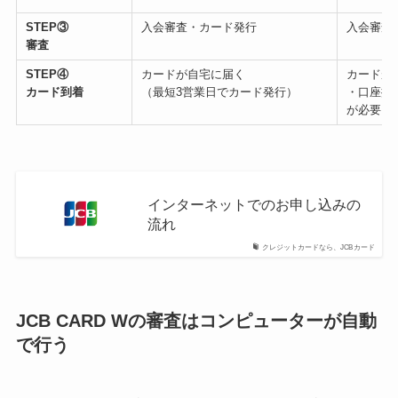
STEP③
入会審査・カード発行
入会審査
審査
STEP④
カードが自宅に届く
カードが
カード到着
（最短3営業日でカード発行）
・口座振
が必要
インターネットでのお申し込みの
流れ
クレジットカードなら、JCBカード
JCB CARD Wの審査はコンピューターが自動
で行う